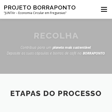
Saltar
PROJETO BORRAPONTO
para
Menu
conteúdo
"JUNTAr – Economia Circular em Freguesias"
INÍCIO
ETAPAS DO PROCESSO
O PROJETO
RECOLHA
Contribua para um
planeta mais sustentável
.
NOTÍCIAS
CONTACTOS
Deposite as suas cápsulas e borras de café no
BORRAPONTO
.
ETAPAS DO PROCESSO